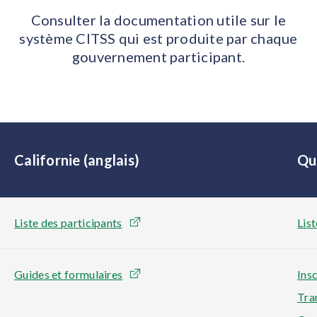
Consulter la documentation utile sur le
système CITSS qui est produite par chaque
gouvernement participant.
Californie (anglais)
Qu
Liste des participants
List
Guides et formulaires
Ins
Tra